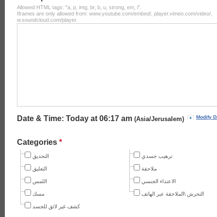
Allowed HTML tags: "a, p, img, br, b, u, strong, em, i".
Iframes are only allowed from: www.youtube.com/embed/, player.vimeo.com/video/,
w.soundcloud.com/player.
Date & Time: Today at
06:17 am
Modify D
(Asia/Jerusalem)
Categories
*
ترهيب جسدي
التحديق
ملاحقة
التعليق
الاعتداء الجنسي
اللمس
التحرش \الملاحقة عبر الهاتف
مسك
كشف غير لائق للجسد